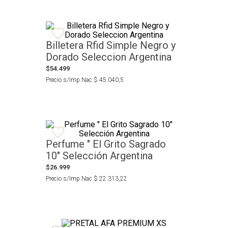
Billetera Rfid Simple Negro y
Dorado Seleccion Argentina
$
54
.
499
Precio s/Imp.Nac
$
45
.
040
,
5
Perfume " El Grito Sagrado
10" Selección Argentina
$
26
.
999
Precio s/Imp.Nac
$
22
.
313
,
22