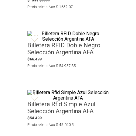
$
1999
$
7999
Precio s/Imp.Nac
$
1652
,
07
Billetera RFID Doble Negro
Selección Argentina AFA
$
66
.
499
Precio s/Imp.Nac
$
54
.
957
,
85
Billetera Rfid Simple Azul
Selección Argentina AFA
$
54
.
499
Precio s/Imp.Nac
$
45
.
040
,
5