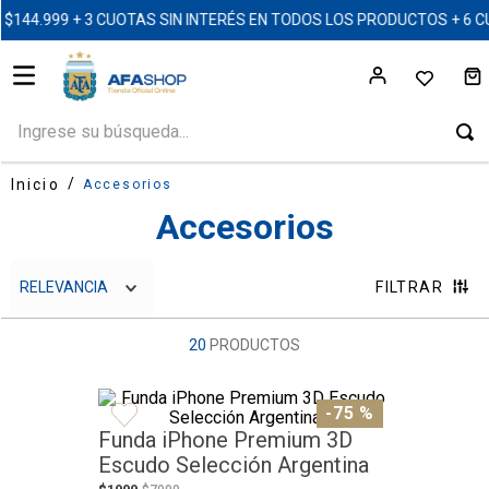
999 + 3 CUOTAS SIN INTERÉS EN TODOS LOS PRODUCTOS + 6 CUOT
Ingrese su búsqueda...
Accesorios
Accesorios
RELEVANCIA
FILTRAR
20
PRODUCTOS
-
75 %
Funda iPhone Premium 3D
Escudo Selección Argentina