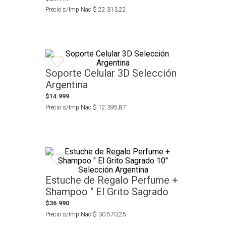
Precio s/Imp.Nac
$
22
.
313
,
22
Soporte Celular 3D Selección
Argentina
$
14
.
999
Precio s/Imp.Nac
$
12
.
395
,
87
Estuche de Regalo Perfume +
Shampoo " El Grito Sagrado
10" Selección Argentina
$
36
.
990
Precio s/Imp.Nac
$
30
.
570
,
25