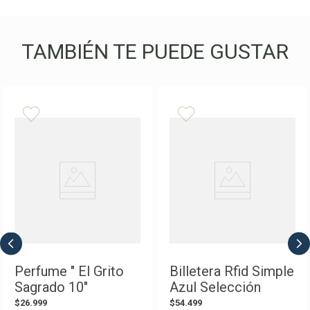
TAMBIÉN TE PUEDE GUSTAR
Perfume " El Grito
Billetera Rfid Simple
Sagrado 10"
Azul Selección
Selección Argentina
Argentina AFA
$
26
.
999
$
54
.
499