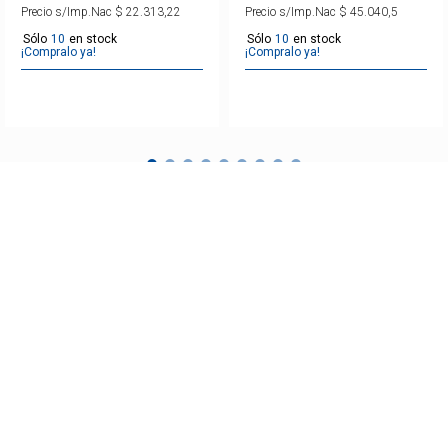
Precio s/Imp.Nac
$
22
.
313
,
22
Precio s/Imp.Nac
$
45
.
040
,
5
10
10
¡Compralo ya!
¡Compralo ya!
SUSCRIBITE Y RECIBI TODAS NUESTRAS
NOVEDADES Y PROMOCIONES.
ENVIAR