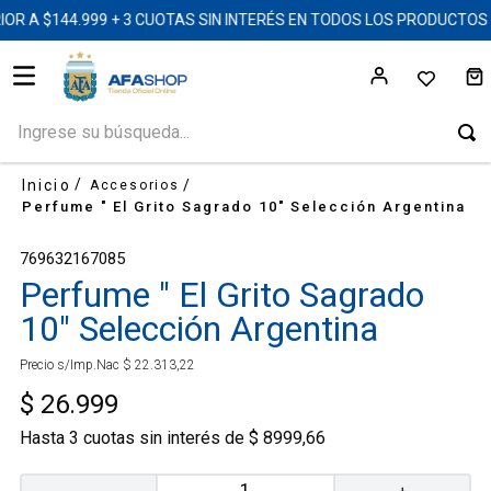
R A $144.999 + 3 CUOTAS SIN INTERÉS EN TODOS LOS PRODUCTOS
Ingrese su búsqueda...
Accesorios
Perfume " El Grito Sagrado 10" Selección Argentina
769632167085
Perfume " El Grito Sagrado
10" Selección Argentina
Precio s/Imp.Nac
$
22
.
313
,
22
$
26
.
999
Hasta
3
cuotas sin interés de
$
8999
,
66
－
＋