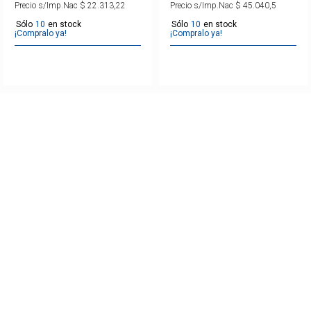
Precio s/Imp.Nac
$
22
.
313
,
22
Precio s/Imp.Nac
$
45
.
040
,
5
10
10
¡Compralo ya!
¡Compralo ya!
SUSCRIBITE Y RECIBI TODAS NUESTRAS
NOVEDADES Y PROMOCIONES.
ENVIAR
ATENCIÓN AL CLIENTE