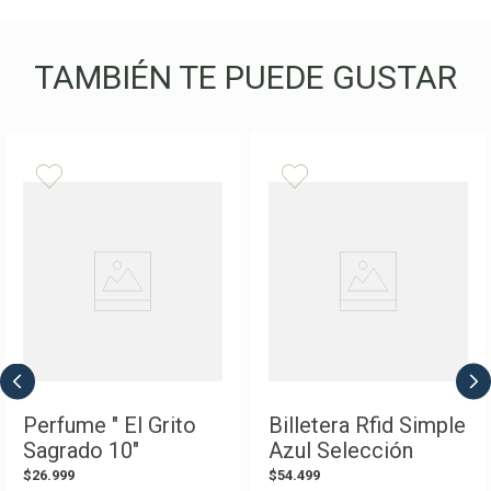
TAMBIÉN TE PUEDE GUSTAR
Perfume " El Grito
Billetera Rfid Simple
Sagrado 10"
Azul Selección
Selección Argentina
Argentina AFA
$
26
.
999
$
54
.
499