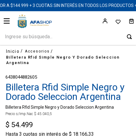
 A $144.999 + 3 CUOTAS SIN INTERÉS EN TODOS LOS PRODUCTOS 
Ingrese su búsqueda...
Accesorios
Billetera Rfid Simple Negro Y Dorado Seleccion
Argentina
6438044882605
Billetera Rfid Simple Negro y
Dorado Seleccion Argentina
Billetera Rfid Simple Negro y Dorado Seleccion Argentina
Precio s/Imp.Nac
$
45
.
040
,
5
$
54
.
499
Hasta
3
cuotas sin interés de
$
18
.
166
,
33