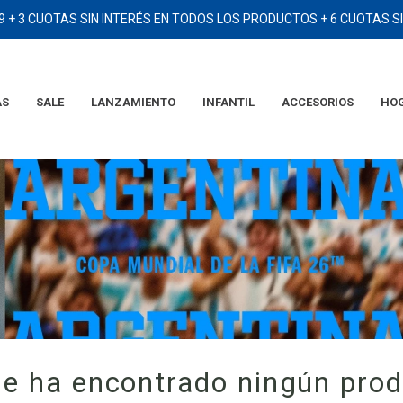
9 + 3 CUOTAS SIN INTERÉS EN TODOS LOS PRODUCTOS + 6 CUOTAS 
AS
SALE
LANZAMIENTO
INFANTIL
ACCESORIOS
HO
TÉRMINOS MÁS BUSCADOS
1
.
2006
2
.
campera
3
.
camiseta
4
.
argentina
5
.
eqt
6
.
adidas
7
.
short
e ha encontrado ningún pro
8
.
remera