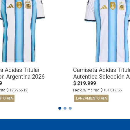
a Adidas Titular
Camiseta Adidas Titul
on Argentina 2026
Autentica Selección A
2026
9
$
219
.
999
.Nac
$
123
.
966
,
12
Precio s/Imp.Nac
$
181
.
817
,
36
NTO AFA
LANZAMIENTO AFA