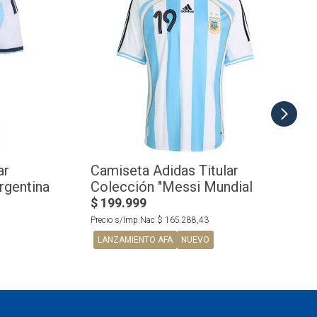
ar
Camiseta Adidas Titular
rgentina
Colección "Messi Mundial
2006" Selección Argentina
$
199
.
999
Precio s/Imp.Nac
$
165
.
288
,
43
LANZAMIENTO AFA
NUEVO