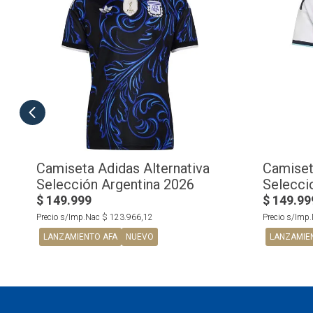
Camiseta Adidas Alternativa
Camiset
Selección Argentina 2026
Selecci
$
149
.
999
$
149
.
99
Precio s/Imp.Nac
$
123
.
966
,
12
Precio s/Imp
LANZAMIENTO AFA
NUEVO
LANZAMIE