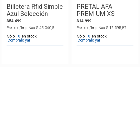
Billetera Rfid Simple
PRETAL AFA
Azul Selección
PREMIUM XS
Argentina AFA
$
54
.
499
$
14
.
999
Precio s/Imp.Nac
$
45
.
040
,
5
Precio s/Imp.Nac
$
12
.
395
,
87
10
10
¡Compralo ya!
¡Compralo ya!
SUSCRIBITE Y RECIBI TODAS NUESTRAS
NOVEDADES Y PROMOCIONES.