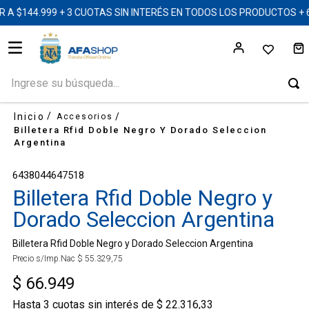
 $144.999 + 3 CUOTAS SIN INTERÉS EN TODOS LOS PRODUCTOS +
Ingrese su búsqueda...
Accesorios
Billetera Rfid Doble Negro Y Dorado Seleccion
Argentina
6438044647518
Billetera Rfid Doble Negro y
Dorado Seleccion Argentina
Billetera Rfid Doble Negro y Dorado Seleccion Argentina
Precio s/Imp.Nac
$
55
.
329
,
75
$
66
.
949
Hasta
3
cuotas sin interés de
$
22
.
316
,
33