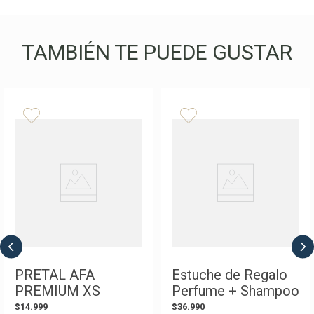
TAMBIÉN TE PUEDE GUSTAR
PRETAL AFA
Estuche de Regalo
PREMIUM XS
Perfume + Shampoo
" El Grito Sagrado
$
14
.
999
$
36
.
990