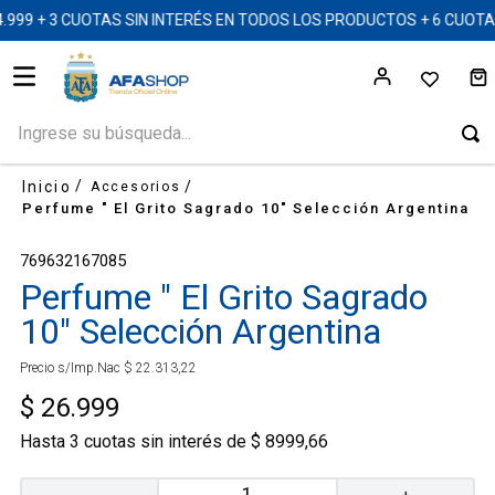
999 + 3 CUOTAS SIN INTERÉS EN TODOS LOS PRODUCTOS + 6 CUOT
Ingrese su búsqueda...
Accesorios
Perfume " El Grito Sagrado 10" Selección Argentina
769632167085
Perfume " El Grito Sagrado
10" Selección Argentina
Precio s/Imp.Nac
$
22
.
313
,
22
$
26
.
999
Hasta
3
cuotas sin interés de
$
8999
,
66
－
＋