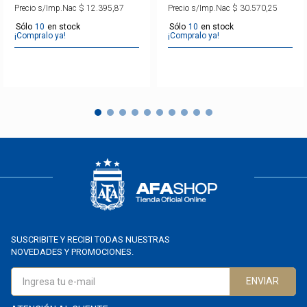
23" Selección
Precio s/Imp.Nac
$
12
.
395
,
87
Precio s/Imp.Nac
$
30
.
570
,
25
Argentina
10
10
¡Compralo ya!
¡Compralo ya!
SUSCRIBITE Y RECIBI TODAS NUESTRAS
NOVEDADES Y PROMOCIONES.
ENVIAR