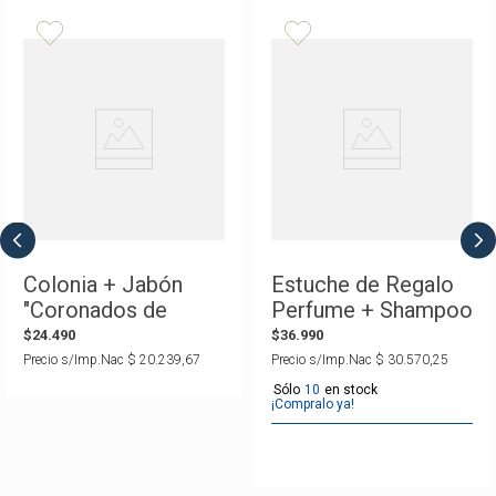
Colonia + Jabón
Estuche de Regalo
"Coronados de
Perfume + Shampoo
Gloria" Selección
" El Grito Sagrado
$
24
.
490
$
36
.
990
Argentina
23" Selección
Precio s/Imp.Nac
$
20
.
239
,
67
Precio s/Imp.Nac
$
30
.
570
,
25
Argentina
10
¡Compralo ya!