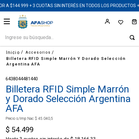
 A $144.999 + 3 CUOTAS SIN INTERÉS EN TODOS LOS PRODUCTOS 
Ingrese su búsqueda...
Accesorios
Billetera RFID Simple Marrón Y Dorado Selección
Argentina AFA
6438044481440
Billetera RFID Simple Marrón
y Dorado Selección Argentina
AFA
Precio s/Imp.Nac
$
45
.
040
,
5
$
54
.
499