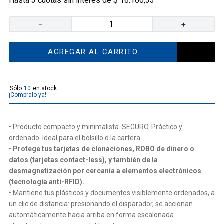
Hasta
3
cuotas sin interés de
$
18
.
166
,
33
－
＋
AGREGAR AL CARRITO
10
¡Compralo ya!
• Producto compacto y minimalista. SEGURO. Práctico y
ordenado. Ideal para el bolsillo o la cartera.
•
Protege tus tarjetas de clonaciones, ROBO de dinero o
datos (tarjetas contact-less), y también de la
desmagnetización por cercanía a elementos electrónicos
(tecnología anti-RFID).
• Mantiene tus plásticos y documentos visiblemente ordenados, a
un clic de distancia: presionando el disparador, se accionan
automáticamente hacia arriba en forma escalonada.