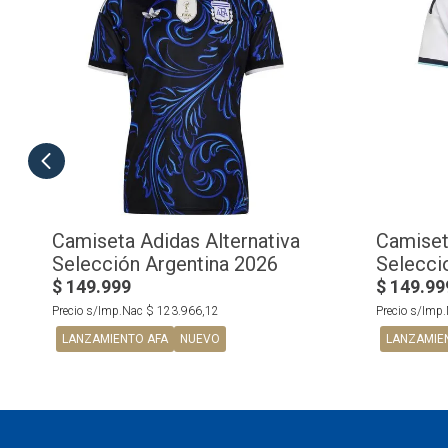
Camiseta Adidas Alternativa
Camiset
Selección Argentina 2026
Selecci
$
149
.
999
$
149
.
99
Precio s/Imp.Nac
$
123
.
966
,
12
Precio s/Imp
LANZAMIENTO AFA
NUEVO
LANZAMIE