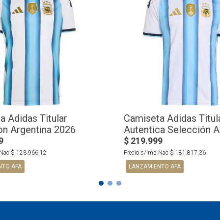
a Adidas Titular
Camiseta Adidas Titul
on Argentina 2026
Autentica Selección A
2026
9
$
219
.
999
.Nac
$
123
.
966
,
12
Precio s/Imp.Nac
$
181
.
817
,
36
NTO AFA
LANZAMIENTO AFA