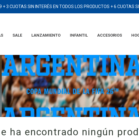
9 + 3 CUOTAS SIN INTERÉS EN TODOS LOS PRODUCTOS + 6 CUOTAS 
AS
SALE
LANZAMIENTO
INFANTIL
ACCESORIOS
HO
TÉRMINOS MÁS BUSCADOS
1
.
2006
2
.
campera
3
.
camiseta
4
.
argentina
5
.
eqt
6
.
adidas
7
.
short
e ha encontrado ningún pro
8
.
remera