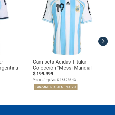
ar
Camiseta Adidas Titular
rgentina
Colección "Messi Mundial
2006" Selección Argentina
$
199
.
999
Precio s/Imp.Nac
$
165
.
288
,
43
LANZAMIENTO AFA
NUEVO