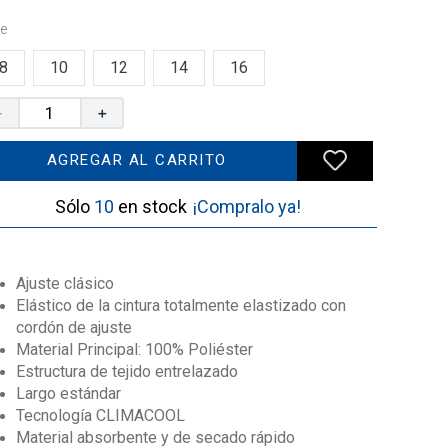
le
8
10
12
14
16
－
＋
AGREGAR AL CARRITO
10
¡Compralo ya!
Ajuste clásico
Elástico de la cintura totalmente elastizado con
cordón de ajuste
Material Principal: 100% Poliéster
Estructura de tejido entrelazado
Largo estándar
Tecnología CLIMACOOL
Material absorbente y de secado rápido