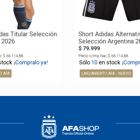
das Titular Selección
Short Adidas Alternati
 2026
Selección Argentina 
$
79
.
999
c
$
66
.
114
,
88
Precio s/Imp.Nac
$
66
.
114
,
88
¡Compralo ya!
10
¡Compr
O AFA
LANZAMIENTO AFA
NUEVO