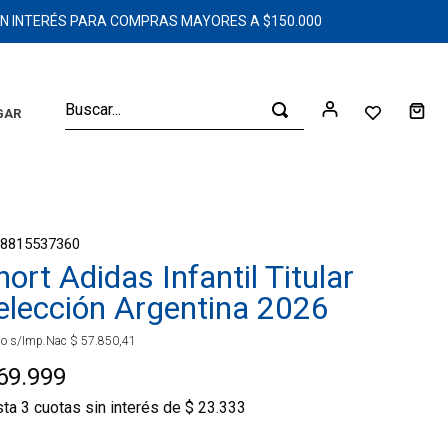
SIN INTERÉS PARA COMPRAS MAYORES A $150.000
Buscar...
GAR
68815537360
hort Adidas Infantil Titular
elección Argentina 2026
io s/Imp.Nac
$
57
.
850
,
41
69
.
999
sta
3
cuotas sin interés de
$
23
.
333