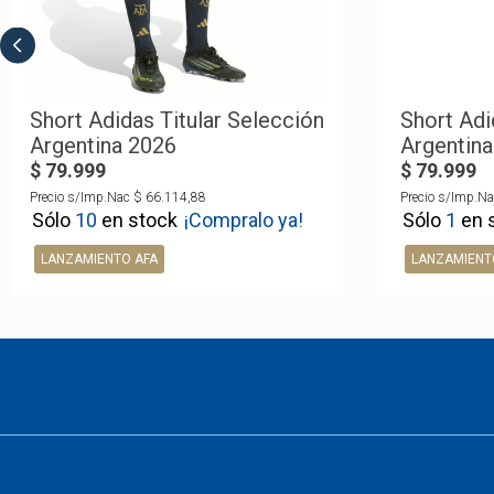
Short Adidas Titular Selección
Short Adi
Argentina 2026
Argentina
$
79
.
999
$
79
.
999
Precio s/Imp.Nac
$
66
.
114
,
88
Precio s/Imp.Na
10
¡Compralo ya!
1
LANZAMIENTO AFA
LANZAMIENT