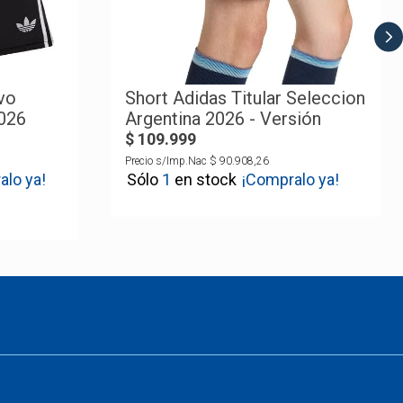
vo
Short Adidas Titular Seleccion
2026
Argentina 2026 - Versión
Jugador Autentico
$
109
.
999
Precio s/Imp.Nac
$
90
.
908
,
26
alo ya!
1
¡Compralo ya!