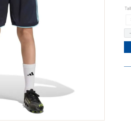
9
.
alternativa
Tal
10
.
camiseta argentina