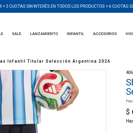
9 + 3 CUOTAS SIN INTERÉS EN TODOS LOS PRODUCTOS + 6 CUOTAS 
AS
SALE
LANZAMIENTO
INFANTIL
ACCESORIOS
HO
TÉRMINOS MÁS BUSCADOS
1
.
2006
as Infantil Titular Selección Argentina 2026
2
.
campera
40
3
.
camiseta
S
4
.
argentina
S
5
.
eqt
Prec
6
.
adidas
$
7
.
short
Ha
8
.
remera