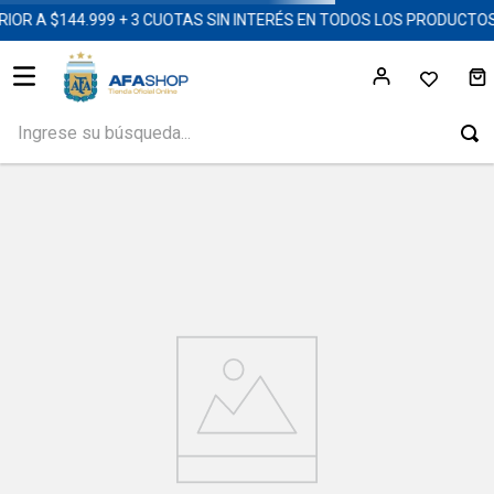
OR A $144.999 + 3 CUOTAS SIN INTERÉS EN TODOS LOS PRODUCTO
Ingrese su búsqueda...