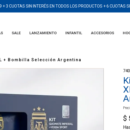
9 + 3 CUOTAS SIN INTERÉS EN TODOS LOS PRODUCTOS + 6 CUOTAS 
AS
SALE
LANZAMIENTO
INFANTIL
ACCESORIOS
HO
TÉRMINOS MÁS BUSCADOS
1
.
2006
XL + Bombilla Selección Argentina
2
.
camiseta
74
3
.
campera
K
4
.
argentina
X
5
.
eqt
A
6
.
adidas
Prec
7
.
short
$
8
.
remera
Ha