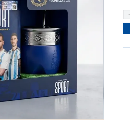
9
.
camiseta argentina
10
.
alternativa