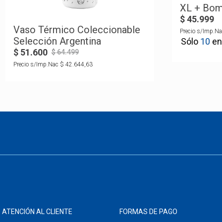
XL + Bomb
Argentina
$
45
.
999
Vaso Térmico Coleccionable
Precio s/Imp.Na
Selección Argentina
10
$
51
.
600
$
64
.
499
Precio s/Imp.Nac
$
42
.
644
,
63
ATENCIÓN AL CLIENTE
FORMAS DE PAGO