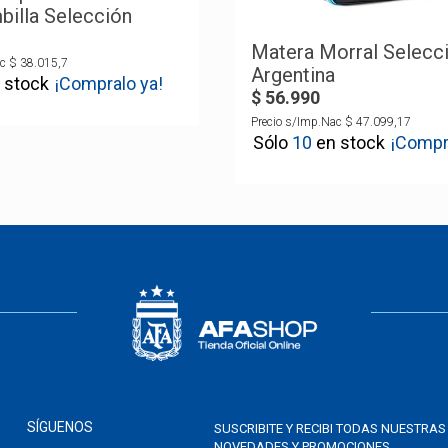
illa Selección
Matera Morral Selecc
c
$
38
.
015
,
7
Argentina
¡Compralo ya!
$
56
.
990
Precio s/Imp.Nac
$
47
.
099
,
17
10
¡Compr
SÍGUENOS
SUSCRIBITE Y RECIBI TODAS NUESTRAS
NOVEDADES Y PROMOCIONES.