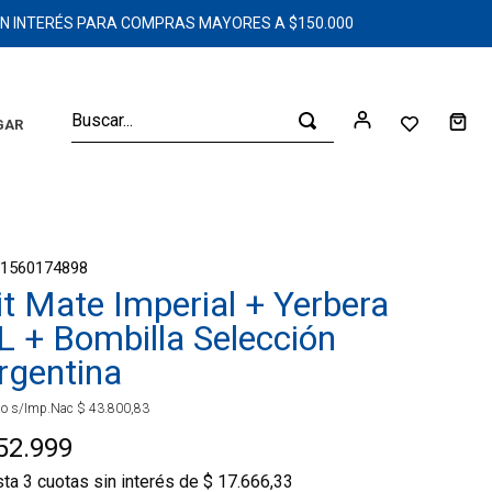
SIN INTERÉS PARA COMPRAS MAYORES A $150.000
Buscar...
GAR
01560174898
it Mate Imperial + Yerbera
L + Bombilla Selección
rgentina
io s/Imp.Nac
$
43
.
800
,
83
52
.
999
sta
3
cuotas sin interés de
$
17
.
666
,
33