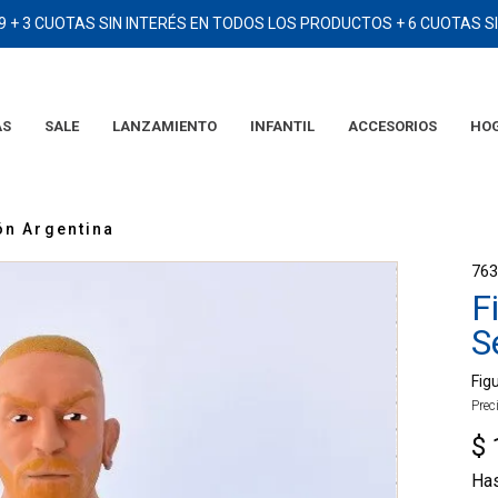
9 + 3 CUOTAS SIN INTERÉS EN TODOS LOS PRODUCTOS + 6 CUOTAS 
AS
SALE
LANZAMIENTO
INFANTIL
ACCESORIOS
HO
TÉRMINOS MÁS BUSCADOS
1
.
2006
ón Argentina
2
.
campera
76
3
.
camiseta
F
4
.
argentina
S
5
.
eqt
Fig
6
.
adidas
Prec
7
.
short
$
8
.
remera
Ha