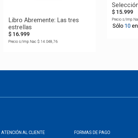
Selección
$
15
.
999
Libro Abremente: Las tres
Precio s/Imp.Na
10
estrellas
$
16
.
999
Precio s/Imp.Nac
$
14
.
048
,
76
ATENCIÓN AL CLIENTE
FORMAS DE PAGO