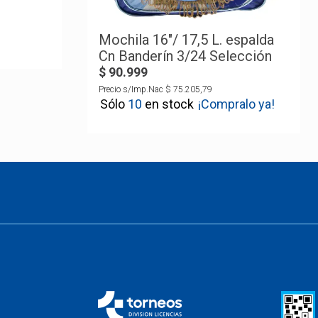
Mochila 16"/ 17,5 L. espalda
Cn Banderín 3/24 Selección
Argentina
$
90
.
999
Precio s/Imp.Nac
$
75
.
205
,
79
10
¡Compralo ya!