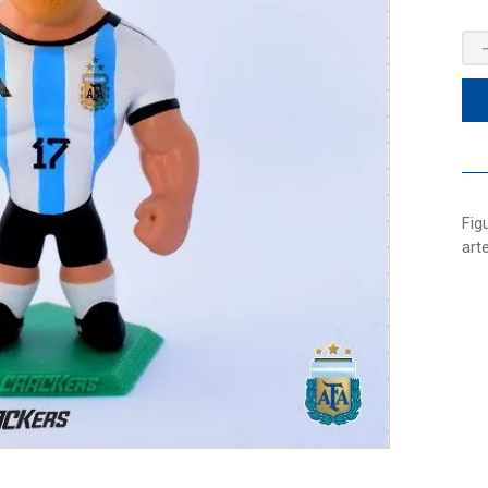
9
.
alternativa
10
.
camiseta argentina
Fig
art