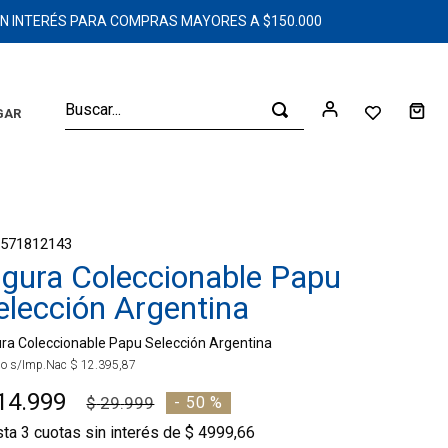
SIN INTERÉS PARA COMPRAS MAYORES A $150.000
Buscar...
GAR
3571812143
igura Coleccionable Papu
elección Argentina
ura Coleccionable Papu Selección Argentina
io s/Imp.Nac
$
12
.
395
,
87
14
.
999
$
29
.
999
-
50 %
sta
3
cuotas sin interés de
$
4999
,
66