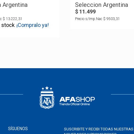
 Argentina
Seleccion Argentina
$
11
.
499
c
$
13
.
222
,
31
Precio s/Imp.Nac
$
9503
,
31
¡Compralo ya!
SÍGUENOS
SUSCRIBITE Y RECIBI TODAS NUESTRAS