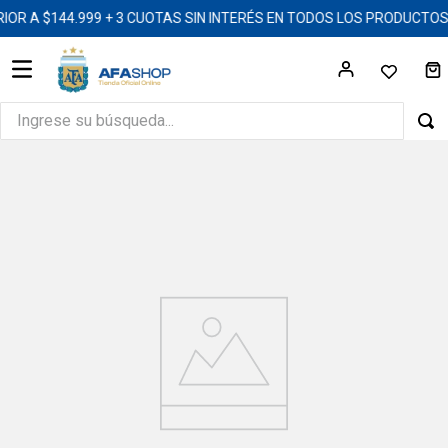
 A $144.999 + 3 CUOTAS SIN INTERÉS EN TODOS LOS PRODUCTOS 