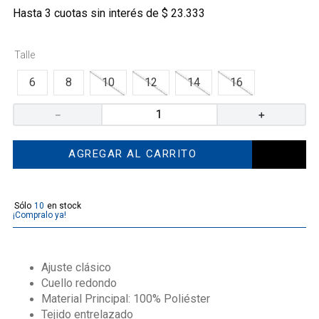
Hasta
3
cuotas sin interés de
$
23
.
333
Talle
6
8
10
12
14
16
－
＋
AGREGAR AL CARRITO
10
¡Compralo ya!
Ajuste clásico
Cuello redondo
Material Principal: 100% Poliéster
Tejido entrelazado