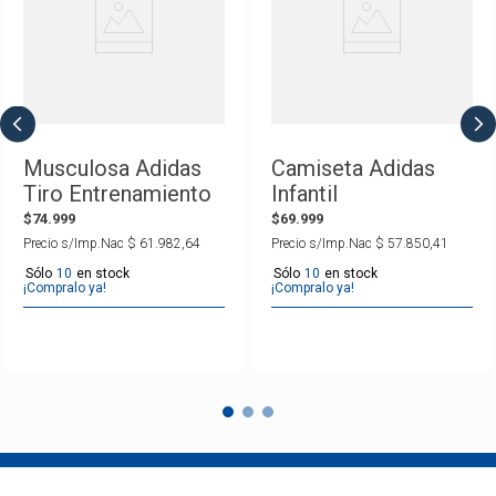
Musculosa Adidas
Camiseta Adidas
Tiro Entrenamiento
Infantil
Selección Argentina
Entrenamiento Tiro
$
74
.
999
$
69
.
999
26
Selección Argentina
Precio s/Imp.Nac
$
61
.
982
,
64
Precio s/Imp.Nac
$
57
.
850
,
41
2026
10
10
¡Compralo ya!
¡Compralo ya!