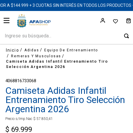
 A $144.999 + 3 CUOTAS SIN INTERÉS EN TODOS LOS PRODUCTOS 
Ingrese su búsqueda...
Adidas
Equipo De Entrenamiento
Remeras Y Musculosas
Camiseta Adidas Infantil Entrenamiento Tiro
Selección Argentina 2026
4068816733068
Camiseta Adidas Infantil
Entrenamiento Tiro Selección
Argentina 2026
Precio s/Imp.Nac
$
57
.
850
,
41
$
69
.
999