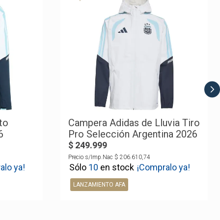
to
Campera Adidas de Lluvia Tiro
6
Pro Selección Argentina 2026
$
249
.
999
Precio s/Imp.Nac
$
206
.
610
,
74
alo ya!
10
¡Compralo ya!
LANZAMIENTO AFA