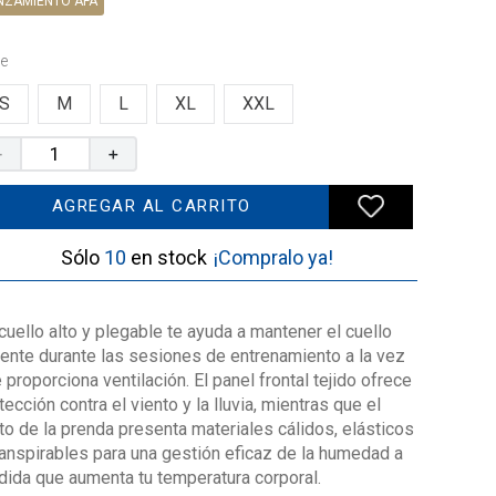
NZAMIENTO AFA
le
S
M
L
XL
XXL
－
＋
AGREGAR AL CARRITO
10
¡Compralo ya!
cuello alto y plegable te ayuda a mantener el cuello
iente durante las sesiones de entrenamiento a la vez
 proporciona ventilación. El panel frontal tejido ofrece
tección contra el viento y la lluvia, mientras que el
to de la prenda presenta materiales cálidos, elásticos
ranspirables para una gestión eficaz de la humedad a
ida que aumenta tu temperatura corporal.