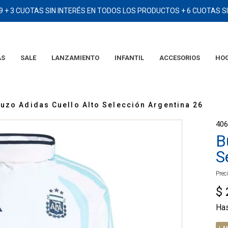
9 + 3 CUOTAS SIN INTERÉS EN TODOS LOS PRODUCTOS + 6 CUOTAS 
AS
SALE
LANZAMIENTO
INFANTIL
ACCESORIOS
HO
TÉRMINOS MÁS BUSCADOS
1
.
2006
uzo Adidas Cuello Alto Selección Argentina 26
2
.
campera
40
3
.
camiseta
B
4
.
argentina
S
5
.
eqt
Prec
6
.
adidas
$
7
.
short
Ha
8
.
remera