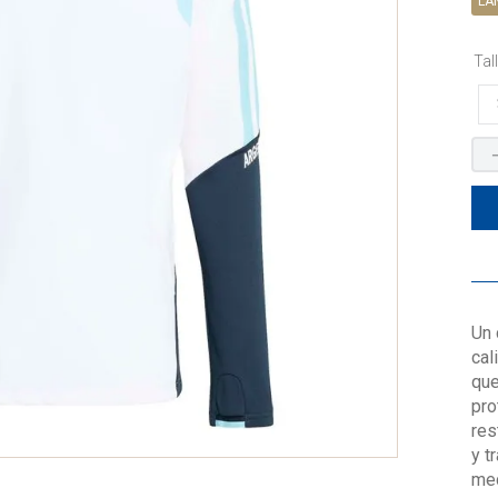
LA
9
.
alternativa
10
.
camiseta argentina
Tal
Un 
cal
que
pro
res
y t
med