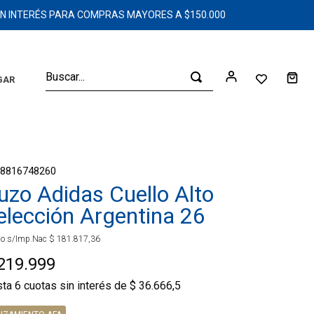
SIN INTERÉS PARA COMPRAS MAYORES A $150.000
Buscar...
GAR
68816748260
uzo Adidas Cuello Alto
elección Argentina 26
io s/Imp.Nac
$
181
.
817
,
36
219
.
999
sta
6
cuotas sin interés de
$
36
.
666
,
5