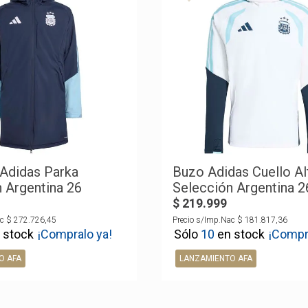
Adidas Parka
Buzo Adidas Cuello Al
 Argentina 26
Selección Argentina 2
$
219
.
999
c
$
272
.
726
,
45
Precio s/Imp.Nac
$
181
.
817
,
36
¡Compralo ya!
10
¡Compr
O AFA
LANZAMIENTO AFA