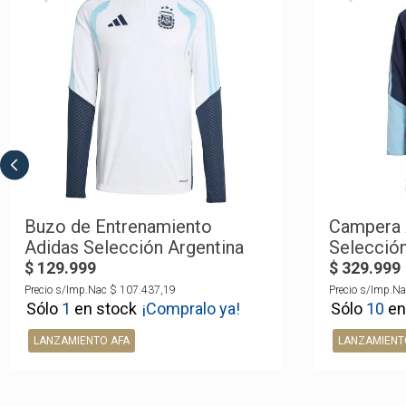
Buzo de Entrenamiento
Campera 
Adidas Selección Argentina
Selección
2026
$
129
.
999
$
329
.
999
Precio s/Imp.Nac
$
107
.
437
,
19
Precio s/Imp.Na
1
¡Compralo ya!
10
LANZAMIENTO AFA
LANZAMIENT