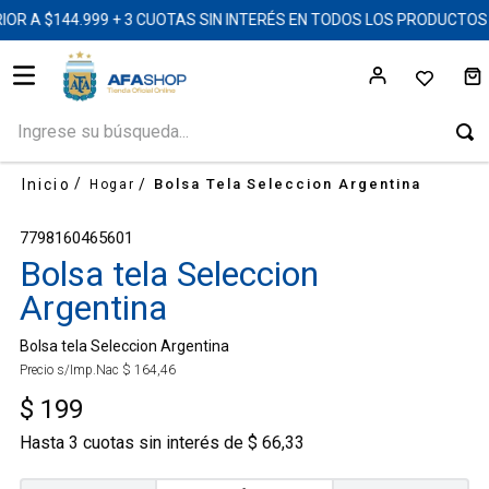
R A $144.999 + 3 CUOTAS SIN INTERÉS EN TODOS LOS PRODUCTOS
Ingrese su búsqueda...
Bolsa Tela Seleccion Argentina
Hogar
7798160465601
Bolsa tela Seleccion
Argentina
Bolsa tela Seleccion Argentina
Precio s/Imp.Nac
$
164
,
46
$
199
Hasta
3
cuotas sin interés de
$
66
,
33