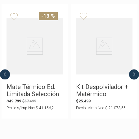
-
13 %
Mate Térmico Ed.
Kit Despolvilador +
Limitada Selección
Matérmico
Argentina Negro
Selección Argentina
$
49
.
799
$
25
.
499
$
57
.
499
Precio s/Imp.Nac
$
41
.
156
,
2
Precio s/Imp.Nac
$
21
.
073
,
55