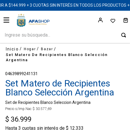
A $144.999 + 3 CUOTAS SIN INTERÉS EN TODOS LOS PRODUCTOS 
Ingrese su búsqueda...
Hogar
Bazar
Set Matero De Recipientes Blanco Selección
Argentina
04639899241131
Set Matero de Recipientes
Blanco Selección Argentina
Set de Recipientes Blanco Seleccion Argentina
Precio s/Imp.Nac
$
30
.
577
,
69
$
36
.
999
Hasta
3
cuotas sin interés de
$
12
.
333