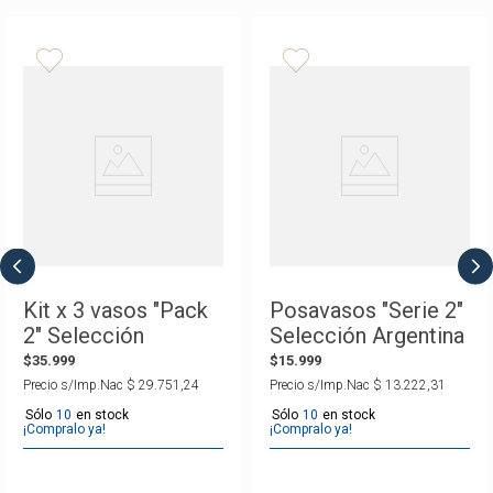
Kit x 3 vasos "Pack
Posavasos "Serie 2"
2" Selección
Selección Argentina
Argentina
$
35
.
999
$
15
.
999
Precio s/Imp.Nac
$
29
.
751
,
24
Precio s/Imp.Nac
$
13
.
222
,
31
10
10
¡Compralo ya!
¡Compralo ya!