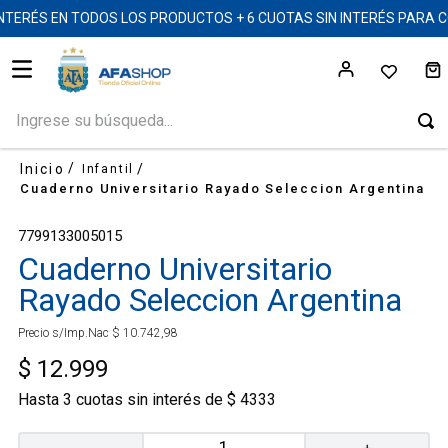
INTERÉS EN TODOS LOS PRODUCTOS + 6 CUOTAS SIN INTERÉS PARA
Ingrese su búsqueda...
Infantil
Cuaderno Universitario Rayado Seleccion Argentina
7799133005015
Cuaderno Universitario
Rayado Seleccion Argentina
Precio s/Imp.Nac
$
10
.
742
,
98
$
12
.
999
Hasta
3
cuotas sin interés de
$
4333
－
＋